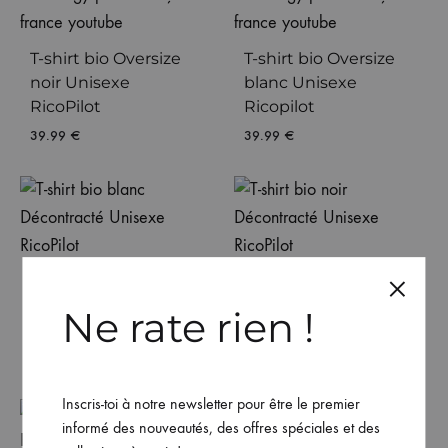
T-shirt bio Oversize
T-shirt bio Oversize
noir Unisexe
blanc Unisexe
RicoPilot
Ricopilot
39.99
€
39.99
€
T-shirt bio blanc
T-shirt bio noir
Décontracté Unisexe
Décontracté Unisexe
Ne rate rien !
RicoPilot
RicoPilot
39.99
€
39.99
€
Inscris-toi à notre newsletter pour être le premier
informé des nouveautés, des offres spéciales et des