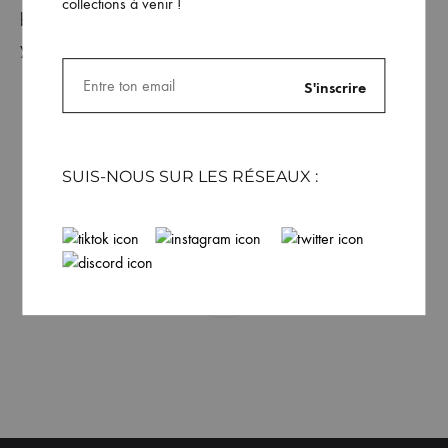
collections à venir !
Polo bio blanc
Unisexe RicoPilot
44.99
€
Polo bio noir Unisexe
RicoPilot
44.99
€
SUIS-NOUS SUR LES RÉSEAUX :
VOIR PLUS