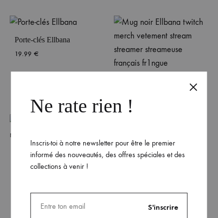
Porte-clés Ellbana
19.99
€
Mug noir Ellbana
19.99
€
Ne rate rien !
Inscris-toi à notre newsletter pour être le premier
Sweat-shirt Unisexe logo
Veste à capuche Unisexe
informé des nouveautés, des offres spéciales et des
noir Ellbana
Ellbana
collections à venir !
59.99
€
59.99
€