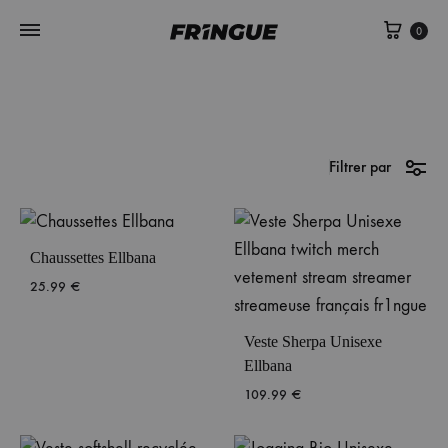
Panie
0
Filtrer par
Chaussettes Ellbana
25.99
€
Veste Sherpa Unisexe
Ellbana
109.99
€