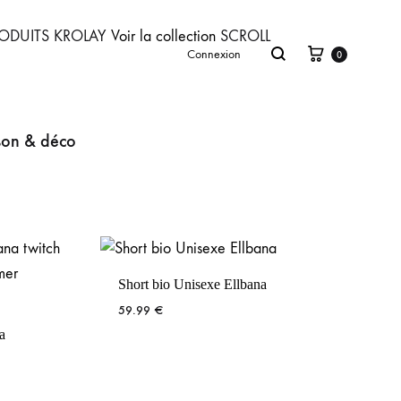
ODUITS
KROLAY
Voir la collection
SCROLL
Connexion
0
on & déco
Short bio Unisexe Ellbana
59.99
€
a