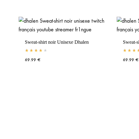
Voir la Boutique
Voir la Boutique
Sweat-shirt noir Unisexe Dhalen
Sweat-s
69.99
€
69.99
€