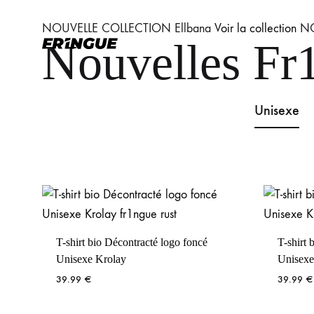
NOUVELLE COLLECTION
Ellbana
Voir la collection
N
Nouvelles Fr
Simplement
Fr1ngue
la
meilleure
Unisexe
marque
de
Fringue
T-shirt bio Décontracté logo foncé
T-shirt 
Unisexe Krolay
Unisexe
39.99
€
39.99
€