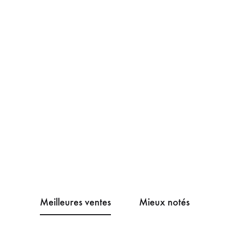
BOUTIQUE OFFICIELLE DE
BOUTIQUE OFFICIELLE DE
Meilleures ventes
Mieux notés
Echyr
Dhalen