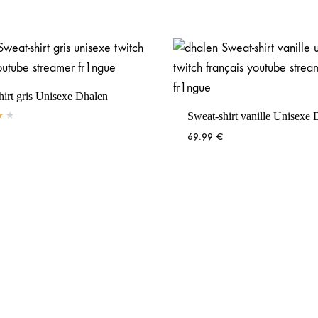
Voir la Boutique
Voir la Boutique
hirt gris Unisexe Dhalen
Sweat-shirt vanille Unisexe 
69.99
€