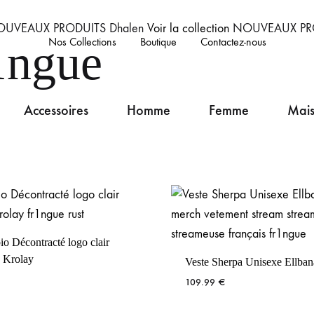
OUVEAUX PRODUITS
Dhalen
Voir la collection
NOUVEAUX PR
Nos Collections
Boutique
Contactez-nous
1ngue
Accessoires
Homme
Femme
Mais
bio Décontracté logo clair
 Krolay
Veste Sherpa Unisexe Ellban
109.99
€