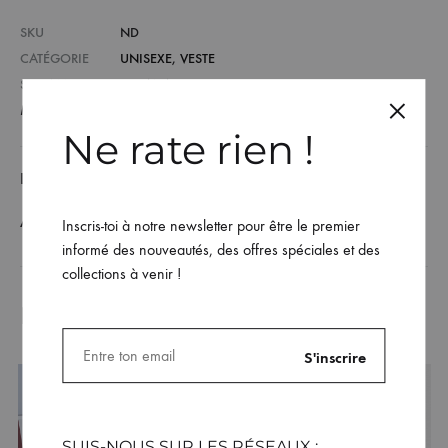
SKU
ND
CATÉGORIE
UNISEXE
,
VESTE
STREAMER
ELLBANA
MARQUE :
FR1NGUE
Ne rate rien !
DESCRIPTION / GUIDE DES TAILLES
AVIS (0)
Inscris-toi à notre newsletter pour être le premier
informé des nouveautés, des offres spéciales et des
collections à venir !
Produits similaires
SUIS-NOUS SUR LES RÉSEAUX :