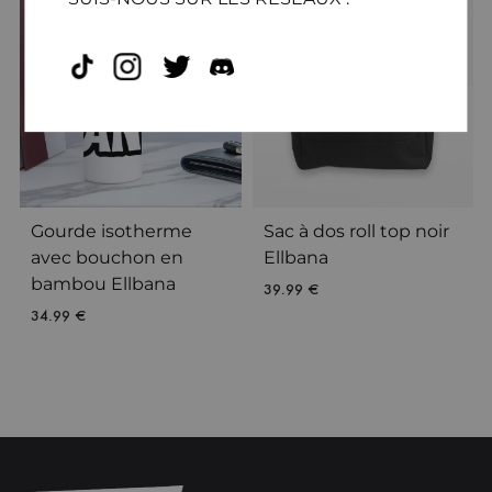
Gourde isotherme
Sac à dos roll top noir
avec bouchon en
Ellbana
bambou Ellbana
39.99
€
34.99
€