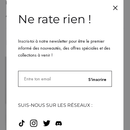
DESCRIPTION / GUIDE DES TAILLES
Ne rate rien !
AVIS (0)
Inscris-toi à notre newsletter pour être le premier
Produits similaires
informé des nouveautés, des offres spéciales et des
collections à venir !
Boîte à biscuits avec
couvercle en bois
Dhalen
34.99
€
SUIS-NOUS SUR LES RÉSEAUX :