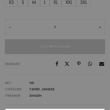
XS
S
M
L
XL
XXL
3XL
Quantité
AJOUTER AU PANIER
PARTAGEZ
SKU
ND
CATÉGORIE
T-SHIRT
,
UNISEXE
STREAMER
DHALEN