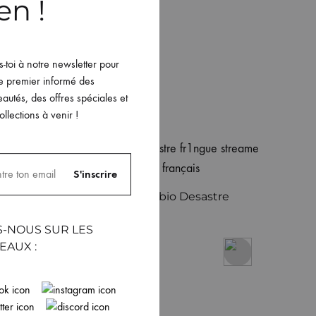
en !
is-toi à notre newsletter pour
le premier informé des
autés, des offres spéciales et
ollections à venir !
Bob gris chiné bio Desastre
39.99
€
S-NOUS SUR LES
EAUX :