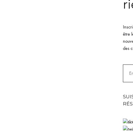
ri
Inscr
être 
nouve
des c
 bio noir Unisexe
Short bio gris Unisexe
SUI
tre
Desastre
RÉS
€
Rated
5.00
out of 5
59.99
€