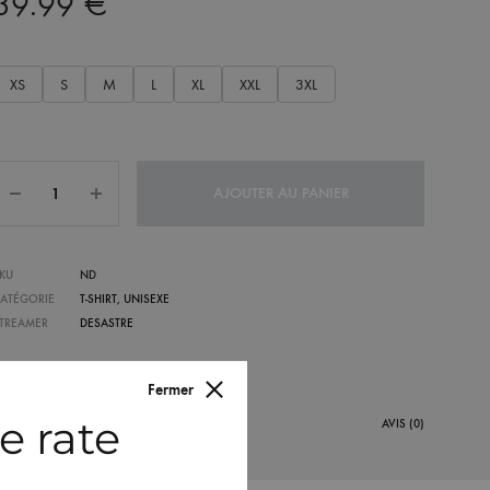
39.99
€
XS
S
M
L
XL
XXL
3XL
Quantité
AJOUTER AU PANIER
KU
ND
ATÉGORIE
T-SHIRT
,
UNISEXE
TREAMER
DESASTRE
Fermer
e rate
ESCRIPTION / GUIDE DES TAILLES
AVIS (0)