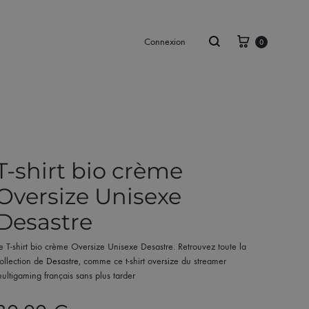
Panier
Recherche
Connexion
0
T-shirt bio crème
Oversize Unisexe
Desastre
e T-shirt bio crème Oversize Unisexe Desastre. Retrouvez toute la
ollection de
Desastre
, comme ce t-shirt oversize du streamer
ultigaming français sans plus tarder