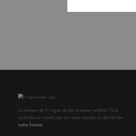
La marque de Fr1ngue de ton streamer préféré ! Si tu
souhaites en savoir plus sur notre marque, tu devrais lire
notre histoire