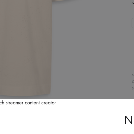
S
C
S
N
D