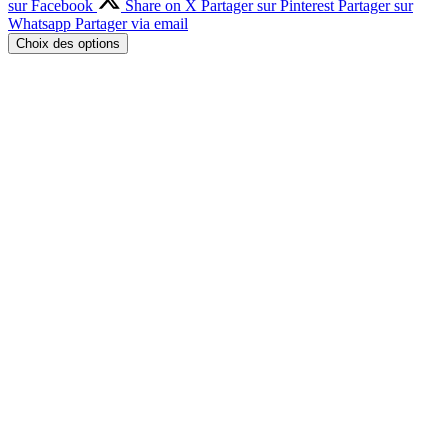
sur Facebook
Share on X
Partager sur Pinterest
Partager sur
Whatsapp
Partager via email
Choix des options
Gourde isotherme avec bouchon en
bambou Ellbana
34.99
€
Choix des options
Ce produit a plusieurs variations. Les
options peuvent être choisies sur la page du produit