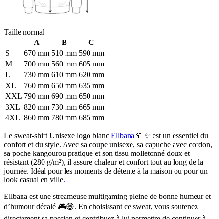
Taille normal
A
B
C
S
670 mm
510 mm
590 mm
M
700 mm
560 mm
605 mm
L
730 mm
610 mm
620 mm
XL
760 mm
650 mm
635 mm
XXL
790 mm
690 mm
650 mm
3XL
820 mm
730 mm
665 mm
4XL
860 mm
780 mm
685 mm
Le sweat-shirt Unisexe logo blanc
Ellbana
👕✨ est un essentiel du
confort et du style. Avec sa coupe unisexe, sa capuche avec cordon,
sa poche kangourou pratique et son tissu molletonné doux et
résistant (280 g/m²), il assure chaleur et confort tout au long de la
journée. Idéal pour les moments de détente à la maison ou pour un
look casual en ville
.
Ellbana est une streameuse multigaming pleine de bonne humeur et
d’humour décalé 🎮😄. En choisissant ce sweat, vous soutenez
directement sa passion et contribuez à lui permettre de continuer à