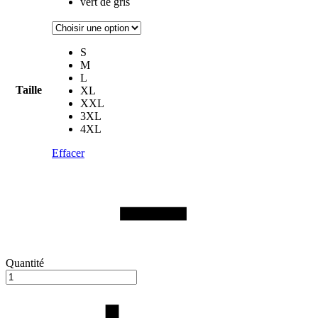
vert de gris
S
M
L
Taille
XL
XXL
3XL
4XL
Effacer
Quantité