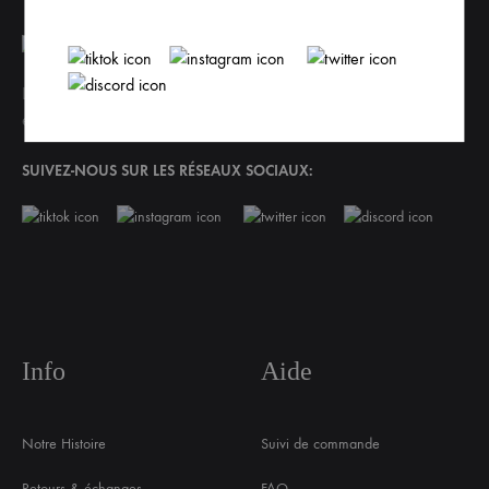
La marque de Fr1ngue de ton streamer préféré ! Si tu souhaites
en savoir plus sur notre marque, tu devrais lire
notre histoire
SUIVEZ-NOUS SUR LES RÉSEAUX SOCIAUX:
Info
Aide
Notre Histoire
Suivi de commande
Retours & échanges
FAQ