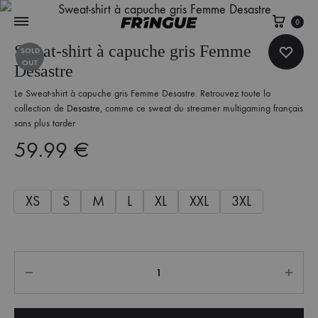
Panie
0
Sweat-shirt à capuche gris Femme
SOLD
OUT
Desastre
Le Sweat-shirt à capuche gris Femme Desastre. Retrouvez toute la
collection de
Desastre
, comme ce sweat du streamer multigaming français
sans plus tarder
59.99
€
XS
S
M
L
XL
XXL
3XL
Quantité