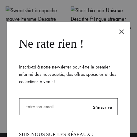
Sweat-shirt à capuche
mauve Femme Desastre
Short bio noir Unisexe
Ne rate rien !
Desastre
59.99
€
59.99
€
Inscris-toi à notre newsletter pour être le premier
informé des nouveautés, des offres spéciales et des
collections à venir !
SUIS-NOUS SUR LES RÉSEAUX :