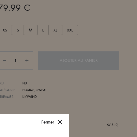
79.99
€
XS
S
M
L
XL
XXL
Quantité
AJOUTER AU PANIER
KU
ND
ATÉGORIE
HOMME
,
SWEAT
TREAMER
LIKYWIND
Fermer
ESCRIPTION / GUIDE DES TAILLES
AVIS (0)