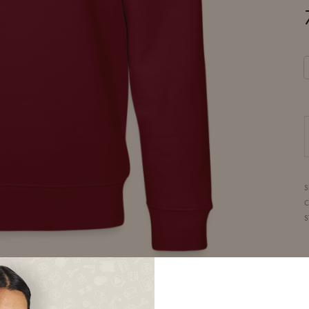
S
C
S
D