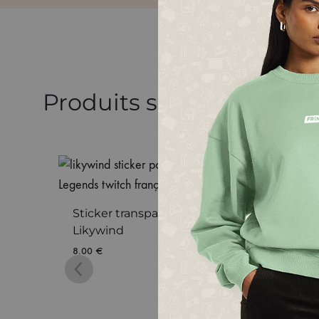
Produits similaires
t
Sticker transparent poule
Sweat
Likywind
Unise
8.00
€
79.99