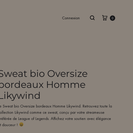
Panier
Recherche
Connexion
0
Sweat bio Oversize
bordeaux Homme
Likywind
e Sweat bio Oversize bordeaux Homme Likywind. Retrouvez toute la
ollection Likywind comme ce sweat, conçu par votre streameuse
référée de League of Legends. Affichez votre soutien avec élégance
t douceur !