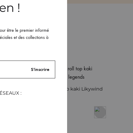
en !
pour être le premier informé
ciales et des collections à
Sac à dos roll top kaki Likywind
ÉSEAUX :
me
39.99
€