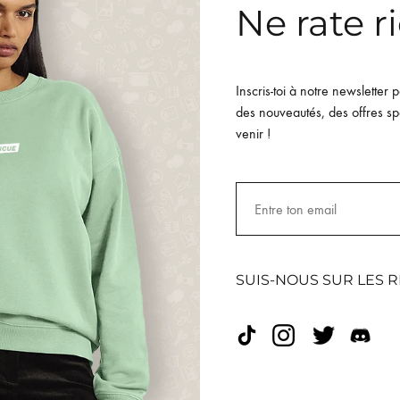
Ne rate ri
Inscris-toi à notre newsletter 
des nouveautés, des offres spé
venir !
 à capuche bio noir
SUIS-NOUS SUR LES R
xe Likywind
T-shirt bio Oversize crè
Unisexe Likywind
€
44.99
€