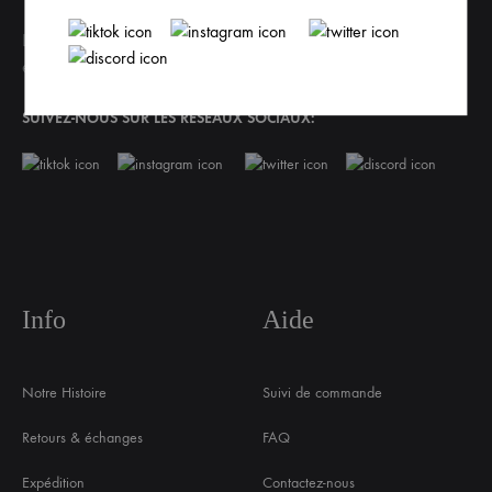
La marque de Fr1ngue de ton streamer préféré ! Si tu souhaites
en savoir plus sur notre marque, tu devrais lire
notre histoire
SUIVEZ-NOUS SUR LES RÉSEAUX SOCIAUX:
Info
Aide
Notre Histoire
Suivi de commande
Retours & échanges
FAQ
Expédition
Contactez-nous