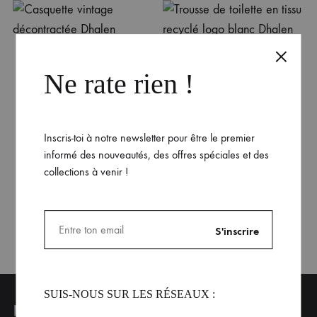
Casquette vintage
Trousse de toilette en tissu
décontractée Dhalen
recyclé logo blanc Dhalen
Ne rate rien !
29.99
€
24.99
€
Inscris-toi à notre newsletter pour être le premier
informé des nouveautés, des offres spéciales et des
collections à venir !
SUIS-NOUS SUR LES RÉSEAUX :