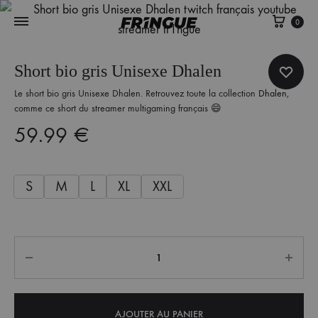
Panie
0
Short bio gris Unisexe Dhalen
Le short bio gris Unisexe Dhalen. Retrouvez toute la collection
Dhalen
,
comme ce short du streamer multigaming français 😄
59.99
€
S
M
L
XL
XXL
Quantité
AJOUTER AU PANIER