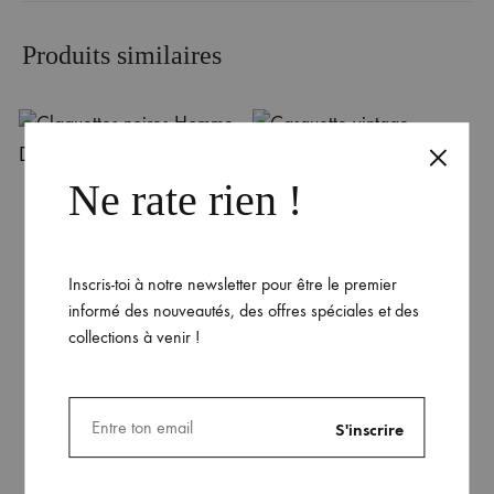
Produits similaires
Ne rate rien !
mme
Casquette vintage
décontractée Dhalen
29.99
€
Inscris-toi à notre newsletter pour être le premier
informé des nouveautés, des offres spéciales et des
collections à venir !
Sac à dos roll top noir
Dhalen
39.99
€