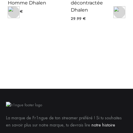
décontractée
Dhalen
29.99
€
Trousse de toilette
en tissu recyclé
logo blanc Dhalen
24.99
€
La marque de Fr1ngue de ton streamer préféré ! Si tu souhaites
en savoir plus sur notre marque, tu devrais lire
notre histoire