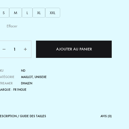
S
M
L
XL
XXL
Effacer
Quantité
AJOUTER AU PANIER
KU
ND
ATÉGORIE
MAILLOT
,
UNISEXE
TREAMER
DHALEN
ARQUE :
FR1NGUE
ESCRIPTION / GUIDE DES TAILLES
AVIS (0)