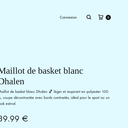
Panier
Recherche
Connexion
0
Maillot de basket blanc
Dhalen
aillot de basket blanc Dhalen 🏀 léger et respirant en polyester 100
, coupe décontractée avec bords contrastés, idéal pour le sport ou un
ook estival.
39.99
€