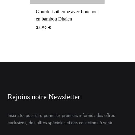
Trous
recy
24.
Gourde isotherme avec bouchon
en bambou Dhalen
34.99
€
Rejoins notre Newsletter