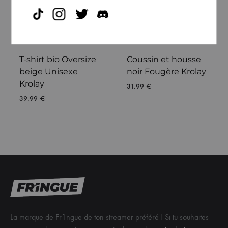
T-shirt bio Oversize
Coussin et housse
beige Unisexe
noir Fougère Krolay
Krolay
31.99
€
39.99
€
La marque de Fr1ngue de ton streamer préféré ! Si tu souhaites