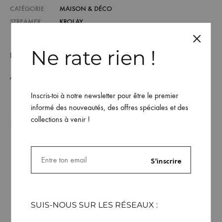
CATÉGORIE
MAISON & DÉCO
STREAMER
KROLAY
Ne rate rien !
DESCRIPTION / GUIDE DES TAILLES
AVIS (0)
Inscris-toi à notre newsletter pour être le premier
informé des nouveautés, des offres spéciales et des
collections à venir !
Produits similaires
SUIS-NOUS SUR LES RÉSEAUX :