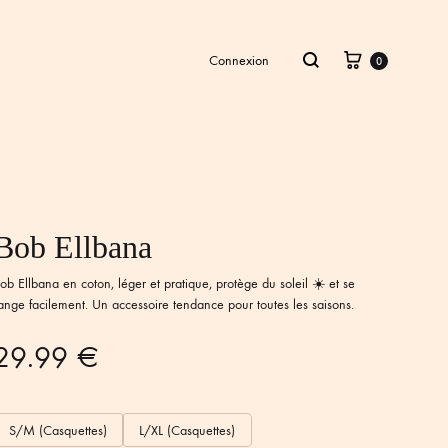
Panier
Recherche
Connexion
0
Bob Ellbana
ob Ellbana en coton, léger et pratique, protège du soleil ☀️ et se
ange facilement. Un accessoire tendance pour toutes les saisons.
29.99
€
S/M (Casquettes)
L/XL (Casquettes)