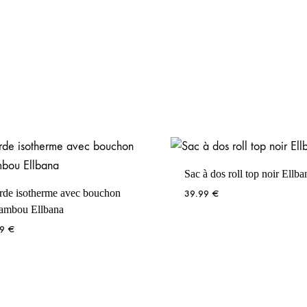
Sac à dos roll top noir Ellbana
T-shirt bio Oversize Uni
39.99
€
logo blanc Ellbana
39.99
€