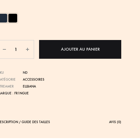
Quantité
AJOUTER AU PANIER
KU
ND
ATÉGORIE
ACCESSOIRES
TREAMER
ELLBANA
ARQUE :
FR1NGUE
ESCRIPTION / GUIDE DES TAILLES
AVIS (0)