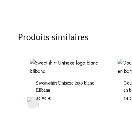
Produits similaires
o blanc
Gourde isotherme avec bouchon
en bambou Ellbana
34.99
€