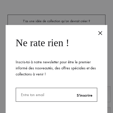
T'as une idée de collection qu'on devrait créer ?
PARTAGE LA NOUS
Ne rate rien !
Rejoins nous sur les réseaux
Inscris-toi à notre newsletter pour être le premier
:
informé des nouveautés, des offres spéciales et des
collections à venir !