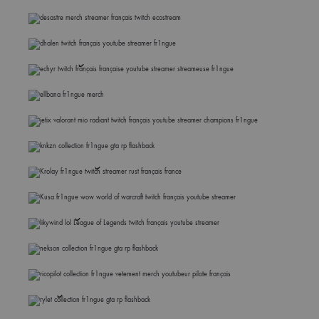
Desastre
Dhalen
Echyr
Ellbana
Jetix
KnKZN
Krolay
Kusa
Likywind
NEKSON
RicoPilot
Rylet
Warkik