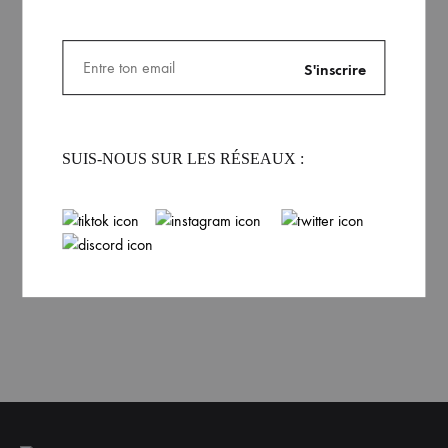
Fougère Unisexe Krolay
Coussin et housse marine
Krolay
89.99
€
Rated
5.00
out of 5
31.99
€
SUIS-NOUS SUR LES RÉSEAUX :
VOIR PLUS