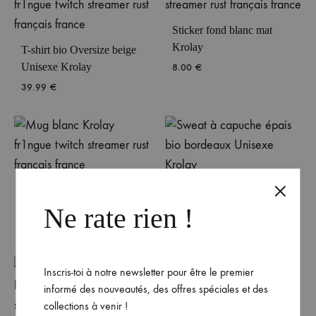
Sticker fond blanc mat
Krolay
T-shirt bio Oversize beige
Unisexe Krolay
8.00
€
39.99
€
Mug blanc Krolay
Sweat à capuche épais bio
bordeaux Unisexe Krolay
Ne rate rien !
19.99
€
89.99
€
Inscris-toi à notre newsletter pour être le premier
informé des nouveautés, des offres spéciales et des
collections à venir !
Veste à capuche bio noir