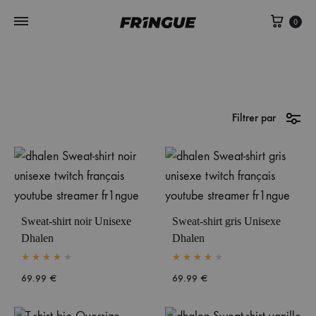
Panie
0
Filtrer par
Sweat-shirt noir Unisexe
Sweat-shirt gris Unisexe
Dhalen
Dhalen
Rated
4.00
out of 5
Rated
4.00
out of 5
69.99
€
69.99
€