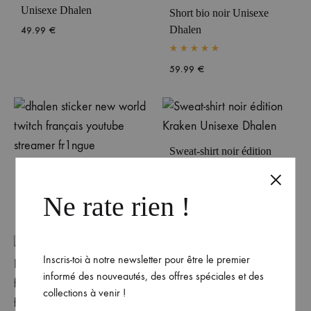
Unisexe Dhalen
Short bio noir Unisexe
Dhalen
49.99
€
Rated
5.00
out of 5
59.99
€
Sweat-shirt noir édition
Kraken Unisexe Dhalen
Sticker fond blanc mat
Dhalen
59.99
€
Ne rate rien !
8.00
€
Inscris-toi à notre newsletter pour être le premier
informé des nouveautés, des offres spéciales et des
collections à venir !
Sticker fond blanc mat