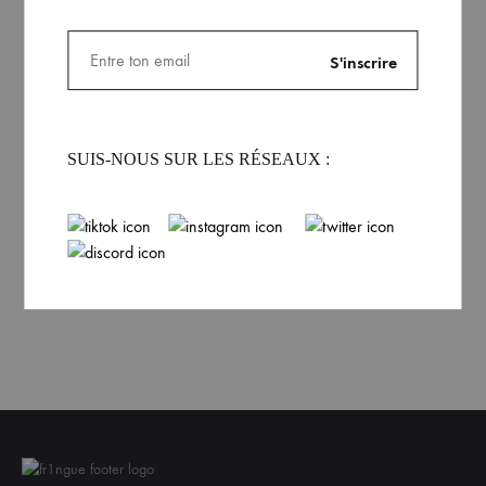
Logo Dhalen
Sweat ras-du-cou noir
Homme Dhalen
8.00
€
59.99
€
SUIS-NOUS SUR LES RÉSEAUX :
VOIR PLUS